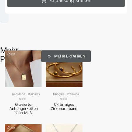
Anpassung starten
Mehr
MEHR ERFAHREN
Produkte
necklace
stainless
bangles
stainless
steel
steel
Gravierte
C-förmiges
Anhängerketten
Zirkonarmband
nach Maß