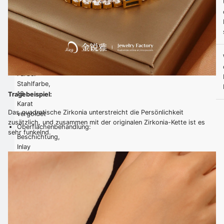
Stil:
Modisch
Geschlecht:
Damen
Form:
Quadratisch
Farbe:
Stahlfarbe,
18
Tragebeispiel:
Karat
Das quadratische Zirkonia unterstreicht die Persönlichkeit
vergoldet
zusätzlich, und zusammen mit der originalen Zirkonia-Kette ist es
Oberflächenbehandlung:
sehr funkelnd.
Beschichtung,
Inlay
Edelstein:
Zirkonia