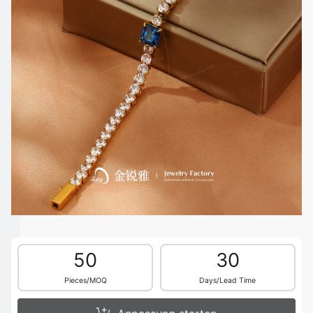
50
30
Pieces/MOQ
Days/Lead Time