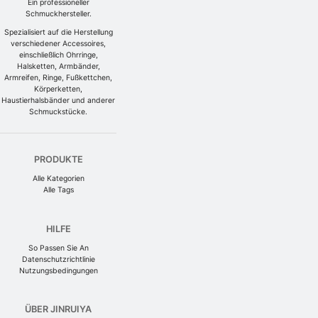
Ein professioneller
Schmuckhersteller.
Spezialisiert auf die Herstellung
verschiedener Accessoires,
einschließlich Ohrringe,
Halsketten, Armbänder,
Armreifen, Ringe, Fußkettchen,
Körperketten,
Haustierhalsbänder und anderer
Schmuckstücke.
PRODUKTE
Alle Kategorien
Alle Tags
HILFE
So Passen Sie An
Datenschutzrichtlinie
Nutzungsbedingungen
ÜBER JINRUIYA