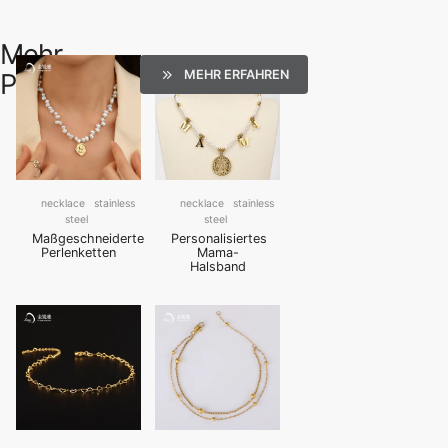
Mehr
MEHR ERFAHREN
Produkte
necklace
stainless
necklace
stainless
steel
steel
Maßgeschneiderte
Personalisiertes
Perlenketten
Mama-
Halsband