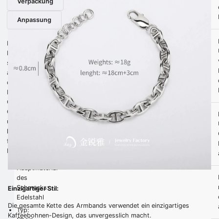
Verpackung
Anpassung
Dieses
Produkt
stammt
aus
der
Provinz
Guangdong,
China,
und
hat
folgende
Haupteigenschaften:
Hauptmaterial
des
Schmucks:
Einzigartiger Stil:
Edelstahl
Die gesamte Kette des Armbands verwendet ein einzigartiges
Typ:
Kaffeebohnen-Design, das unvergesslich macht.