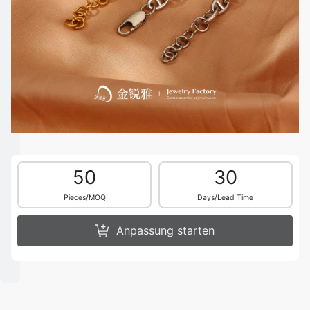
50
30
Pieces/MOQ
Days/Lead Time
Anpassung starten