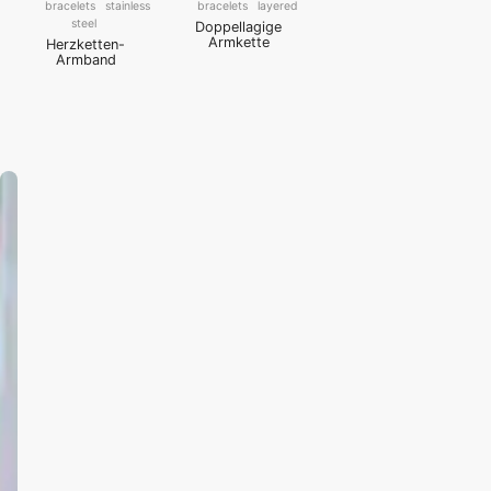
bracelets
stainless
bracelets
layered
steel
Doppellagige
Armkette
Herzketten-
Armband