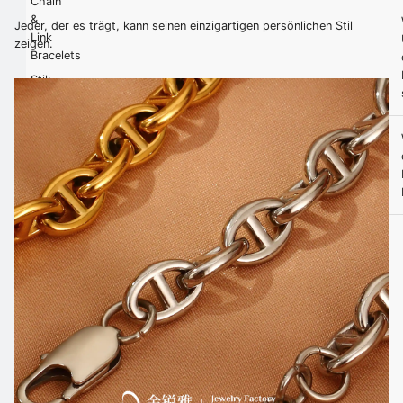
Chain
&
Jeder, der es trägt, kann seinen einzigartigen persönlichen Stil
Link
zeigen.
Bracelets
Stil:
Romantisch
Geschlecht:
Unisex
Form:
Geometrisch,
Kaffeebohne
Farbe:
Silberfarben,
18K
Gold
plattiert
Oberflächenverarbeitung:
Plattierung,
Polieren