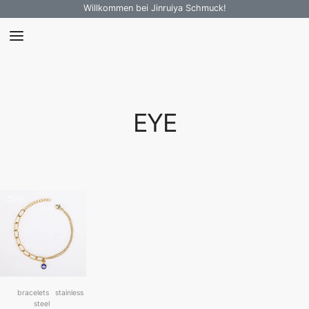
Willkommen bei Jinruiya Schmuck!
EYE
bracelets
stainless
steel