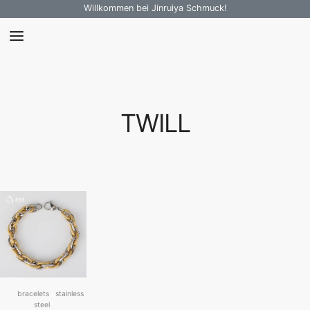
Willkommen bei Jinruiya Schmuck!
TWILL
bracelets
stainless
steel