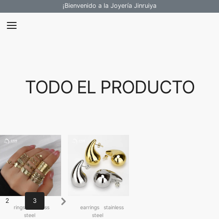
¡Bienvenido a la Joyería Jinruiya
TODO EL PRODUCTO
Next
2
3
rings
stainless
earrings
stainless
steel
steel