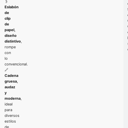
🖇️
Eslabón
de
clip
de
papel,
diseño
distintivo
,
rompe
con
lo
convencional.
🔗
Cadena
gruesa,
audaz
y
moderna
,
ideal
para
diversos
estilos
de