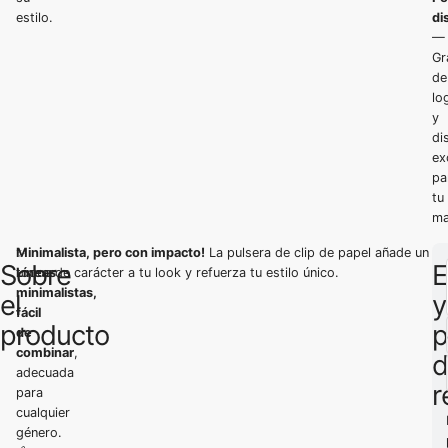
estilo.
di
—
Gr
de
lo
y
di
ex
pa
tu
ma
✨
Minimalista, pero con impacto!
La pulsera de clip de papel añade un
Sobre
E
Líneas
toque de carácter a tu look y refuerza tu estilo único.
minimalistas,
el
y
fácil
producto
p
de
combinar
,
d
adecuada
r
para
cualquier
género.