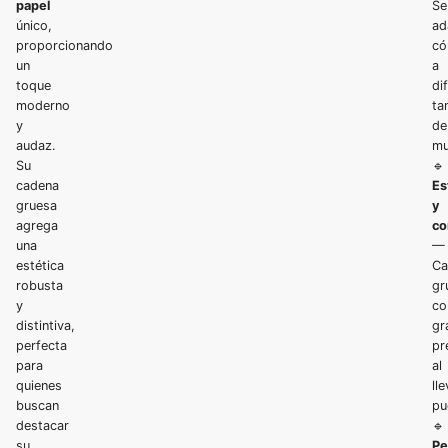
papel
Se
único,
ad
proporcionando
có
un
a
toque
di
moderno
ta
y
de
audaz.
mu
Su
🔹
cadena
Es
gruesa
y
agrega
co
una
—
estética
Ca
robusta
gr
y
co
distintiva,
gr
perfecta
pr
para
al
quienes
lle
buscan
pu
destacar
🔹
su
Pe