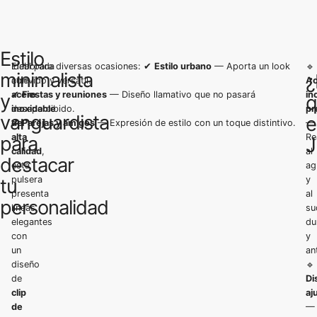
Estilo
Elaborada
Ideal para diversas ocasiones: ✔
Estilo urbano
— Aporta un look
🔹
minimalista
¿
con
atrevido y versátil.
Ac
acero
✔
Fiestas y reuniones
— Diseño llamativo que no pasará
in
y
q
inoxidable
desapercibido.
pr
vanguardista
e
de
✔
Parejas y amigos
— Expresión de estilo con un toque distintivo.
—
alta
Re
para
J
calidad
,
al
destacar
esta
ag
pulsera
y
tu
presenta
al
personalidad
líneas
su
elegantes
du
con
y
un
an
diseño
🔹
de
Di
clip
aj
de
—