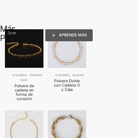
Más
APRENDE MÁS
Productos
bracelets
stainless
bracelets
layered
steel
Pulsera Doble
con Cadena O
Pulsera de
y Caja
cadena en
forma de
corazón