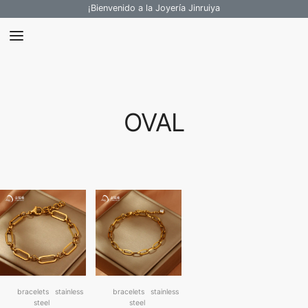
¡Bienvenido a la Joyería Jinruiya
OVAL
bracelets
stainless
bracelets
stainless
steel
steel