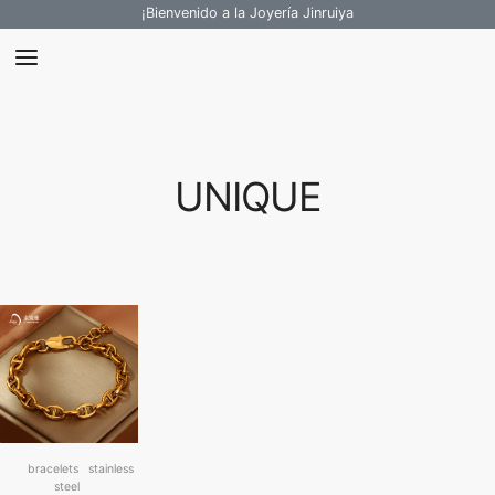
¡Bienvenido a la Joyería Jinruiya
UNIQUE
bracelets
stainless
steel