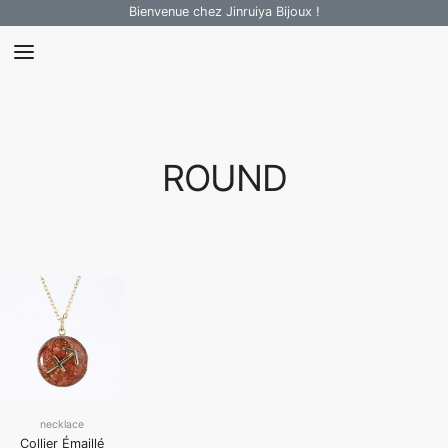
Bienvenue chez Jinruiya Bijoux !
ROUND
necklace
Collier Émaillé