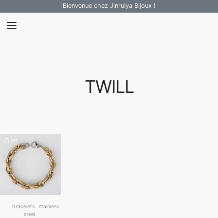
Bienvenue chez Jinruiya Bijoux !
TWILL
bracelets
stainless
steel