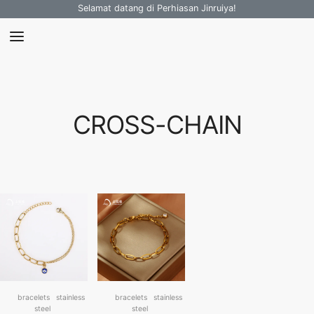
Selamat datang di Perhiasan Jinruiya!
CROSS-CHAIN
bracelets
stainless
bracelets
stainless
steel
steel