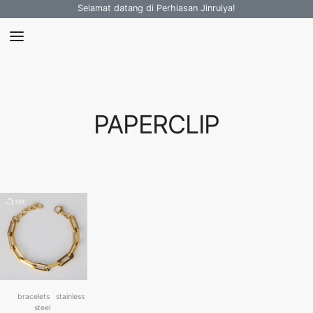
Selamat datang di Perhiasan Jinruiya!
PAPERCLIP
bracelets
stainless
steel