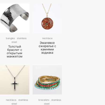
bangles
stainless
necklace
steel
Эмалевое
ожерелье с
Толстый
камнями
браслет с
зодиака
открытым
манжетом
necklace
stainless
bracelets
stainless
steel
steel