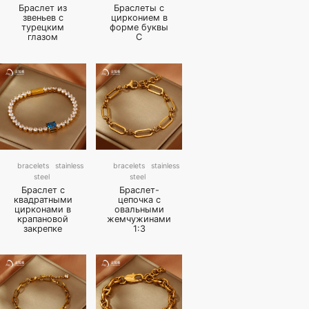
Браслет из
Браслеты с
звеньев с
цирконием в
турецким
форме буквы
глазом
C
bracelets
stainless
bracelets
stainless
steel
steel
Браслет с
Браслет-
квадратными
цепочка с
цирконами в
овальными
крапановой
жемчужинами
закрепке
1:3