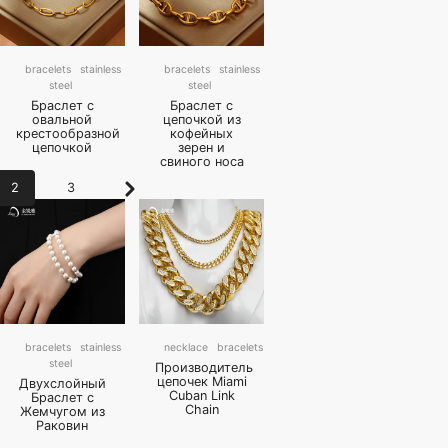
bracelets
stainless
bracelets
stainless
steel
steel
Браслет с
Браслет с
овальной
цепочкой из
крестообразной
кофейных
цепочкой
зерен и
свиного носа
Next
2
3
bracelets
stainless
necklace
bracelets
steel
Производитель
цепочек Miami
Двухслойный
Cuban Link
Браслет с
Chain
Жемчугом из
Раковин