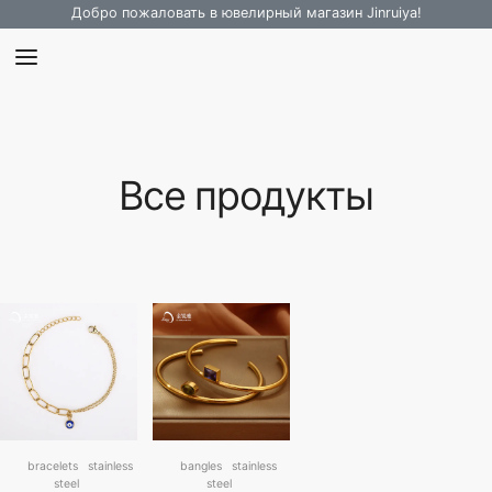
Добро пожаловать в ювелирный магазин Jinruiya!
Все продукты
bracelets
stainless
bangles
stainless
steel
steel