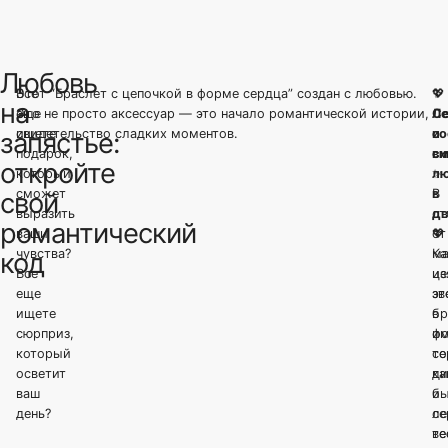
Любовь
Все
Этот “Браслет с цепочкой в форме сердца” создан с любовью.
💖
✨
на
еще
Это не просто аксессуар — это начало романтической истории,
Се
Ле
ищете
свидетельство сладких моментов.
с
и
запястье:
подарок,
вм
с
откройте
который
л
✨
сможет
в
В
свой
выразить
д
от
романтический
ваши
💖
от
чувства?
К
ма
код
Все
из
це
еще
зв
эт
ищете
в
бр
сюрприз,
ф
им
который
се
то
осветит
ка
ди
ваш
бь
и
день?
се
ле
те
ве