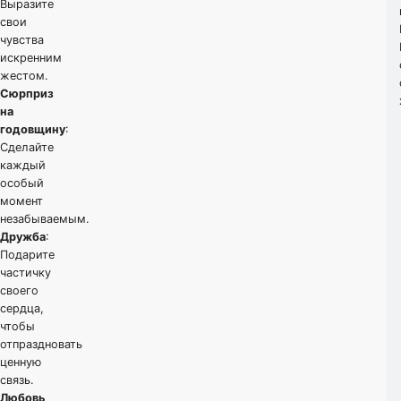
Выразите
свои
чувства
искренним
жестом.
Сюрприз
на
годовщину
:
Сделайте
каждый
особый
момент
незабываемым.
Дружба
:
Подарите
частичку
своего
сердца,
чтобы
отпраздновать
ценную
связь.
Любовь