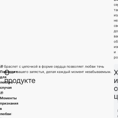
се
та
из
н
св
до
ва
об
из
и
ро
🎁
Браслет с цепочкой в форме сердца позволяет любви течь
О
Х
Подходит
вокруг вашего запястья, делая каждый момент незабываемым.
для
продукте
и
любого
о
случая
🎁
Моменты
признания
в
любви
: