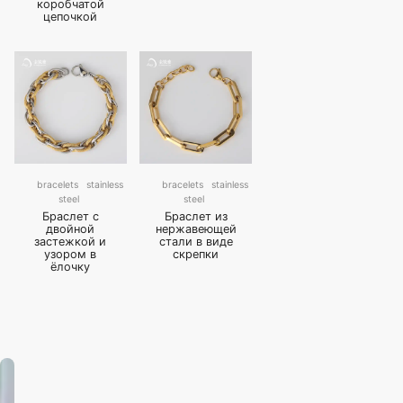
коробчатой
цепочкой
bracelets
stainless
bracelets
stainless
steel
steel
Браслет с
Браслет из
двойной
нержавеющей
застежкой и
стали в виде
узором в
скрепки
ёлочку