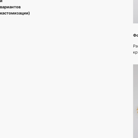
и
вариантов
кастомизации)
Фо
Ра
кр