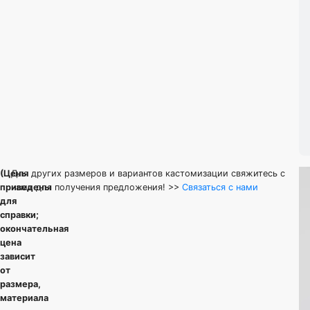
(Цены
Для других размеров и вариантов кастомизации свяжитесь с
Цена за
Д
приведены
нами для получения предложения! >>
Связаться с нами
Цвет
Размер
единицу
для
п
(USD)
справки;
окончательная
8
цена
дюймов
Золото
$ 2.12
зависит
(19 см
от
+ 3 см)
размера,
материала