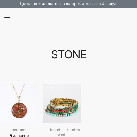
Добро пожаловать в ювелирный магазин Jinruiya!
STONE
necklace
bracelets
stainless
steel
Эмалевое