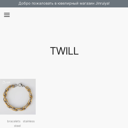
Добро пожаловать в ювелирный магазин Jinruiya!
TWILL
bracelets
stainless
steel