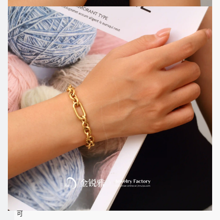
色：
钢
色,
电
镀
18K
金
表
面
工
艺：
电
镀，
打
磨
链
身：
手
工
拼
接，
可