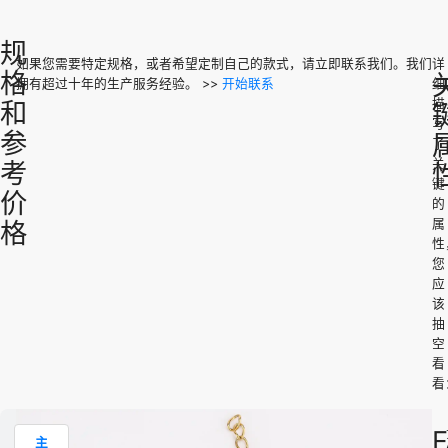
规
如果您需要特定规格，或者希望定制自己的款式，请立即联系我们。我们
详
Unit
格
拥有超过十年的生产服务经验。 >>
开始联系
细
NO.
Color
Size
Weight
Price
描
和
(USD)
写
参
了
链长：
关
考
18cm，
$
B19B1T
钢色
≈ 17.6g
键
链宽：
1.56
价
的
≈0.8cm
属
格
性
链长：
您
18cm，
$
B19B1T
金色
≈ 17.6g
应
链宽：
2.21
该
≈0.8cm
抽
空
看
看
产
主