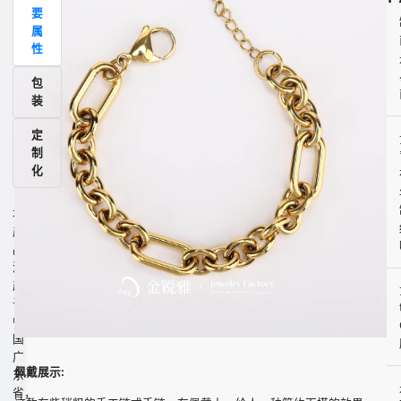
要
品
属
描
性
述
包
图
装
定
制
化
本
产
品
源
产
于
中
国
广
佩戴展示:
东
省，