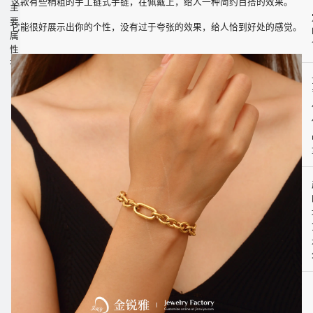
这款有些稍粗的手工链式手链，在佩戴上，给人一种简约百搭的效果。
主
要
它能很好展示出你的个性，没有过于夸张的效果，给人恰到好处的感觉。
属
性
有：
首
饰
主
要
材
质：
不
锈
钢
类
型：
粗
链
条
和
环