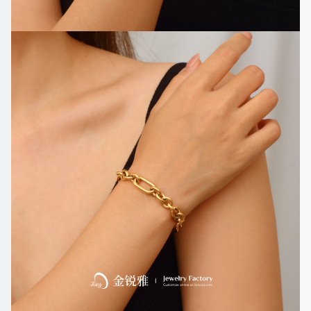
扣
手
链
风
格
样
式：
时
尚
性
别：
女
式
形
状：
手
工
O
字
链
颜