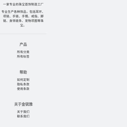
一家专业的珠宝首饰制造工厂
专业生产各种饰品，包括耳环、
项链、手链、手镯、戒指、脚
链、身饰链条、宠物项圈等珠
宝。
产品
所有分类
所有标签
帮助
如何定制
隐私条款
使用条款
关于金锐雅
关于我们
联系我们