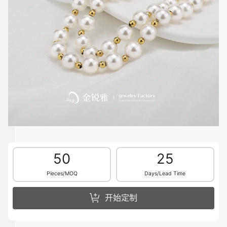
50
25
Pieces/MOQ
Days/Lead Time
开始定制