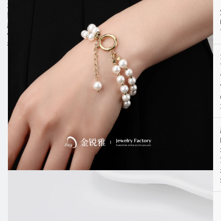
主
要
属
性
有：
材
质：
不
锈
钢
链
条，
贝
壳
珍
珠
手
链
类
型：
珍