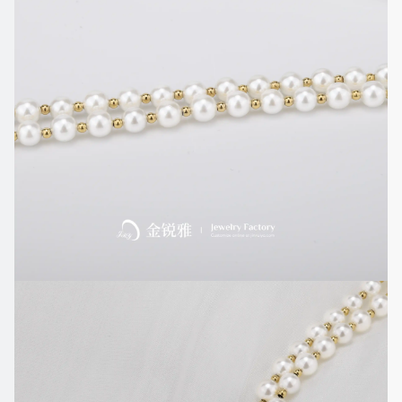
珠
手
链
风
格：
双
层
珍
珠
链
条
珍
珠：
贝
壳
珍
珠，
具
有
仿
天
然