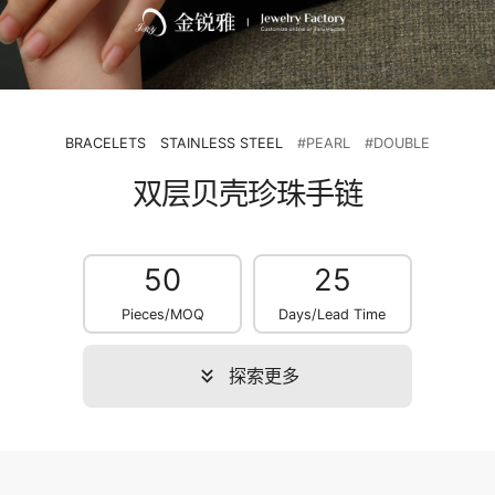
BRACELETS
STAINLESS STEEL
#PEARL
#DOUBLE
双层贝壳珍珠手链
50
25
Pieces/MOQ
Days/Lead Time
探索更多