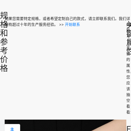
规
如果您需要特定规格，或者希望定制自己的款式，请立即联系我们。我们
详
Unit
格
拥有超过十年的生产服务经验。 >>
开始联系
细
NO.
Color
Size
Weight
Price
描
和
(USD)
写
参
了
定制
$
BPSB3001
gold
定制化
关
考
化
3.72
键
价
的
属
格
性
您
应
该
抽
空
看
看
产
主