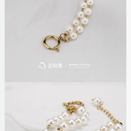
珍
珠
的
色
泽
光
度
形
状：
圆
点
颜
色：
电
镀
18K
表
面
工
艺：
电
镀