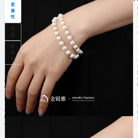
要
品
属
描
性
述
包
图
装
定
制
化
本
产
品
源
产
于
中
国
广
东
省，