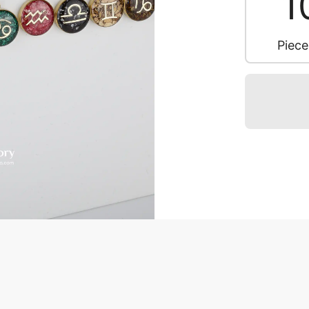
1
Piec