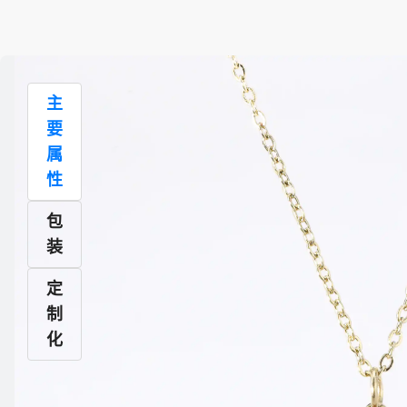
产
主
要
属
品
性
描
包
装
述
定
制
图
化
本