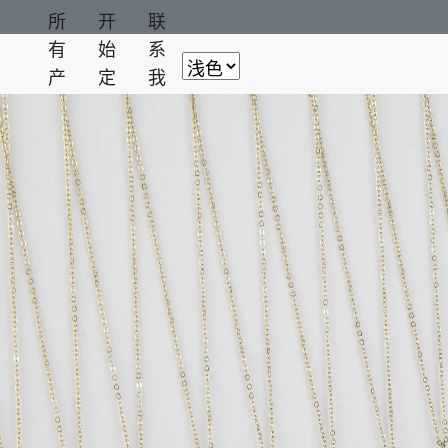
所
开
联
有
始
系
产
定
我
品
制
们