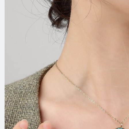
电
镀
18K
表
面
工
艺：
抛
光，
珐
琅