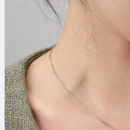
材
质：
不
锈
钢，
天
然
石
头，
类
型：
圆
形
吊
坠
项