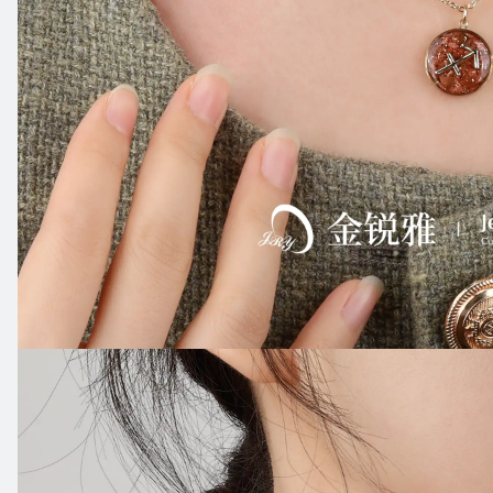
链
风
格：
十
二
生
肖
形
状：
圆
形
颜
色：
钢
色，