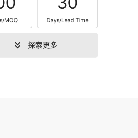
00
30
es/MOQ
Days/Lead Time
探索更多