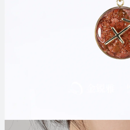
产
品
源
产
于
中
国
广
东
省，
主
要
属
性
有：