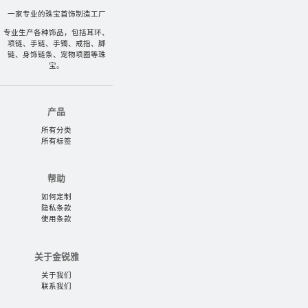
一家专业的珠宝首饰制造工厂
专业生产各种饰品，包括耳环、
项链、手链、手镯、戒指、脚
链、身饰链条、宠物项圈等珠
宝。
产品
所有分类
所有标签
帮助
如何定制
隐私条款
使用条款
关于金锐雅
关于我们
联系我们