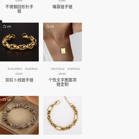
steel
steel
不锈钢回形针手
嘴唇链手链
链
Next
2
bracelets
stainless
necklace
stainless
steel
steel
双扣卜线链手链
个性文字图案项
链定制