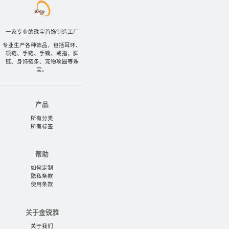
一家专业的珠宝首饰制造工厂
专业生产各种饰品，包括耳环、
项链、手链、手镯、戒指、脚
链、身饰链条、宠物项圈等珠
宝。
产品
所有分类
所有标签
帮助
如何定制
隐私条款
使用条款
关于金锐雅
关于我们