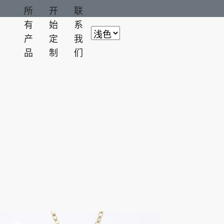
所
开
联
有
始
系
产
定
我
品
制
们