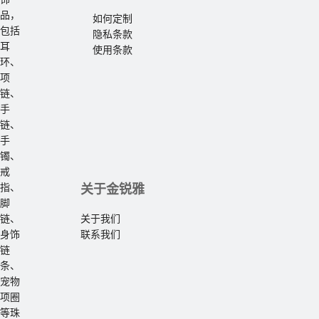
品，
如何定制
包括
隐私条款
耳
使用条款
环、
项
链、
手
链、
手
镯、
戒
指、
关于金锐雅
脚
链、
关于我们
身饰
联系我们
链
条、
宠物
项圈
等珠