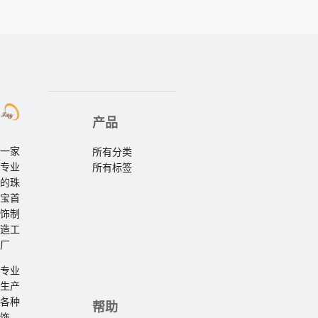
产品
一家
所有分类
专业
所有标签
的珠
宝首
饰制
造工
厂
专业
生产
各种
帮助
饰