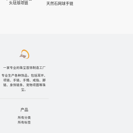
头珐琅项链
天然石网球手链
一家专业的珠宝首饰制造工厂
专业生产各种饰品，包括耳环、
项链、手链、手镯、戒指、脚
链、身饰链条、宠物项圈等珠
宝。
产品
所有分类
所有标签