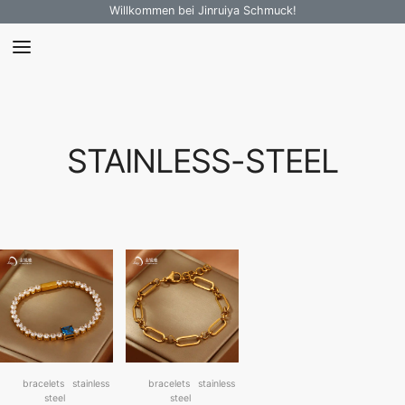
Willkommen bei Jinruiya Schmuck!
STAINLESS-STEEL
bracelets
stainless
bracelets
stainless
steel
steel