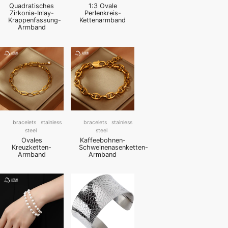
Quadratisches
1:3 Ovale
Zirkonia-Inlay-
Perlenkreis-
Krappenfassung-
Kettenarmband
Armband
bracelets
stainless
bracelets
stainless
steel
steel
Ovales
Kaffeebohnen-
Kreuzketten-
Schweinenasenketten-
Armband
Armband