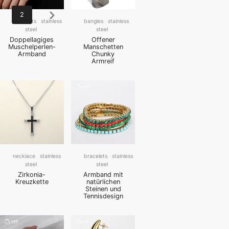
Next
2
bracelets
stainless
bangles
stainless
steel
steel
Doppellagiges
Offener
Muschelperlen-
Manschetten
Armband
Chunky
Armreif
necklace
stainless
bracelets
stainless
steel
steel
Zirkonia-
Armband mit
Kreuzkette
natürlichen
Steinen und
Tennisdesign